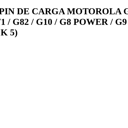
N DE CARGA MOTOROLA G20 /
G71 / G82 / G10 / G8 POWER / 
K 5)